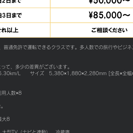
能、普通免許で運転できるクラスです。多人数での旅行やビジネ
よって、多少の差異がございます。
0km/L サイズ 5,380×1,880×2,280mm [全長×全幅
利用人数×8
合。
最大8
ビ、大型TV（ナビと連動）、冷蔵庫