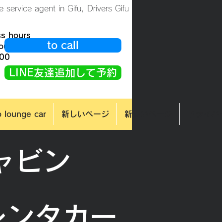
e service agent in Gifu, Drivers Gifu
ss hours
to call
hours OK
:00
LINE友達追加して予約
p lounge car
新しいページ
新しいページ
ドライバ
ャビン
レンタカー