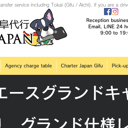
ansfer service including Tokai (Gifu / Aichi). If you are a driv
Reception busine
​
Email, LINE 24 
​
9:00 to 19
Agency charge table
Charter Japan Gifu
Pick-u
エースグランドキ
乗り グランド仕様