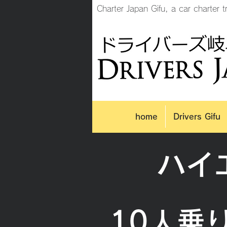
Charter Japan Gifu, a car charter tr
home
Drivers Gifu
ハイ
​10人