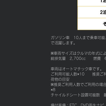
ガソリン車 10人まで乗車可
で活躍します。
※車両サイズはクルマの年式に
総排気量 2,700cc 燃費 6.3
車両はオートマチック車です。
ご利用可能人数×10 推奨ご
荷物の目安
※推奨ご利用人数でご利用の場
×8
チャイルドシート設置可能数 
備付装備：ETC、DVD再生ナ