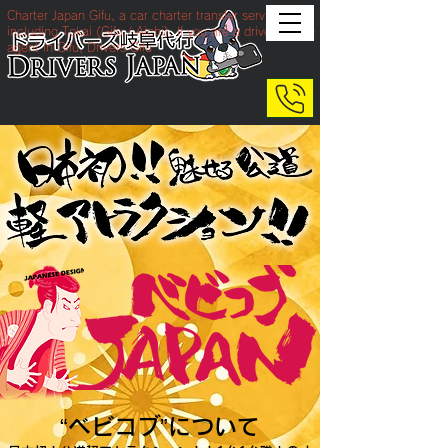
Charter Japan Gifu, a car charter transfer service
including Tokai (Gifu / Aichi). If you are a drive service
agent in Gifu, Drivers Gifu
“ベビコブ”について