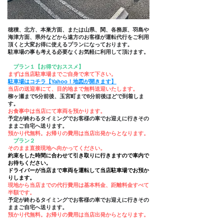
穂積、北方、本巣方面、または山県、関、各務原、羽島や
海津方面、県外などから遠方のお客様が運転代行をご利用
頂くと大変お得に使えるプランになっております。
​駐車場の事も考える必要なくお気軽に利用して頂けます。
プラン１【お得でおススメ】
まずは当店駐車場までご自身で来て下さい。
駐車場はコチラ【
Yahoo！地図
が開きます】
当店の送迎車にて、目的地まで無料送迎いたします。
柳ヶ瀬まで5分前後、玉宮町まで8分前後ほどで到着しま
す。
お食事中は当店にて車両を預かります。
予定が終わるタイミングでお客様の車でお迎えに行きその
ままご自宅へ送ります。
預かり代
無料。お帰りの費用は当店出発からとなります。
プラン２
そのまま直接現地へ向かってください。
約束をした時間に合わせて引き取りに行きますので車内で
お待ちください。
ドライバーが当店まで車両を運転して当店駐車場でお預か
りします。
現地から当店までの代行費用は基本料金、距離料金すべて
半額です。
予定が終わるタイミングでお客様の車でお迎えに行きその
ままご自宅へ送ります。
預かり代
無料。お帰りの費用は当店出発からとなります。