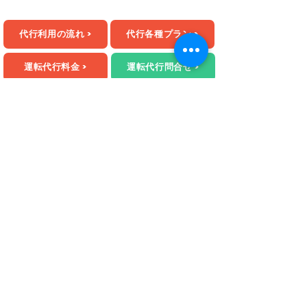
代行利用の流れ >
代行各種プラン >
運転代行料金 >
運転代行問合せ >
運営会社：株式会社生活住救便
​住所：岐阜県岐阜市菅生6-7-19
to call