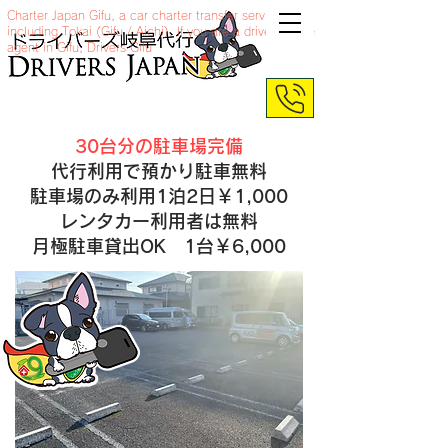
Charter Japan Gifu, a car charter transfer service
including Tokai (Gifu / Aichi). If you are a drive service
agent in Gifu, Drivers Gifu
30台分の駐車場完備
代行利用で預かり駐車無料
駐車場のみ利用1泊2日￥1,000
レンタカー利用者は無料
​月極駐車貸出OK 1台￥6,000